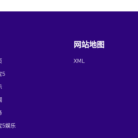
网站地图
页
XML
宝5
示
闻
务
宝5娱乐