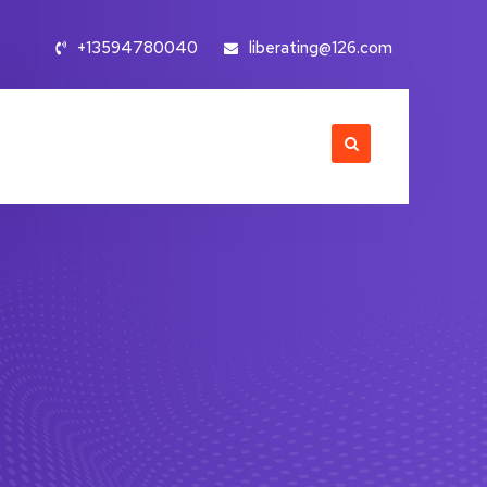
+13594780040
liberating@126.com