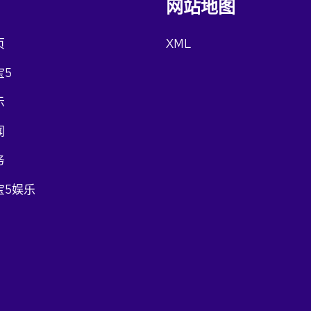
网站地图
页
XML
宝5
示
闻
务
宝5娱乐