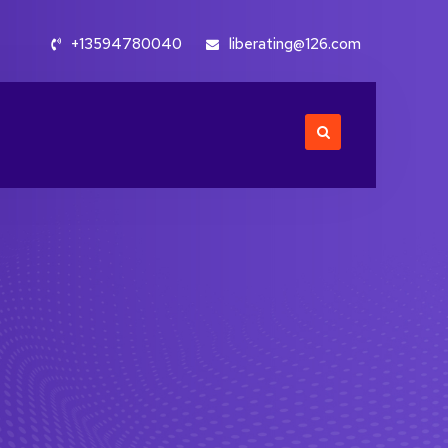
+13594780040
liberating@126.com