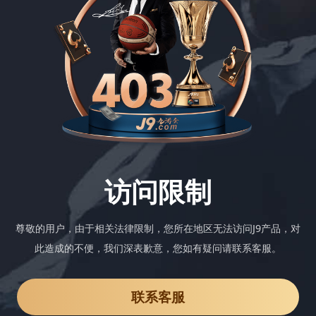
访问限制
尊敬的用户，由于相关法律限制，您所在地区无法访问J9产品，对
此造成的不便，我们深表歉意，您如有疑问请联系客服。
联系客服