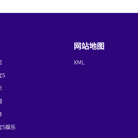
网站地图
页
XML
宝5
示
闻
务
宝5娱乐