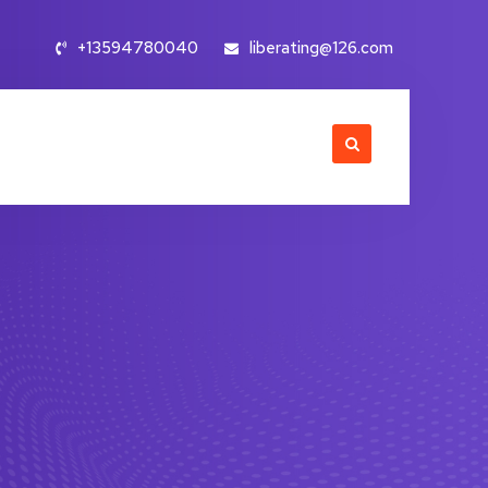
+13594780040
liberating@126.com