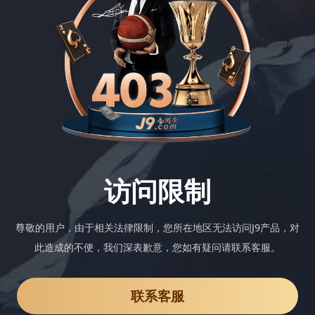
访问限制
尊敬的用户，由于相关法律限制，您所在地区无法访问J9产品，对
此造成的不便，我们深表歉意，您如有疑问请联系客服。
联系客服