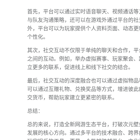
首先，平台可以通过实时语音聊天、视频通话等
与队友沟通策略，还可以在游戏外通过平台的社
外，平台可以为玩家提供个人资料页面、动态更
个性化。
其次，社交互动不仅限于单纯的聊天和合作，平
之间的互动。例如，举办虚拟赛事、玩家聚会、
立更多的联系，促进线上和线下社交的结合。
最后，社交互动的深度融合也可以通过虚拟物品
可以通过互赠礼物、兑换奖品等方式，增进彼此
交货币，帮助玩家建立更紧密的联系。
总结：
总的来说，打造全新网游生态平台，打破次元壁
发展的核心方向。通过多平台的技术融合、跨界