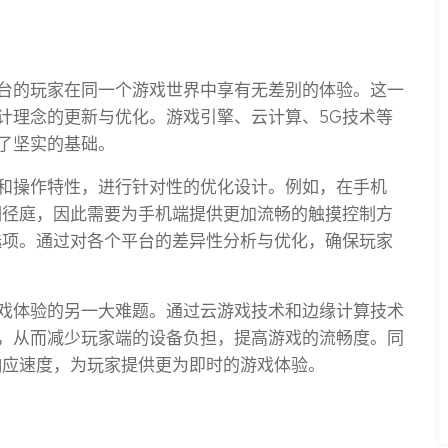
台的玩家在同一个游戏世界中享有无差别的体验。这一
计理念的更新与优化。游戏引擎、云计算、5G技术等
了坚实的基础。
和操作特性，进行针对性的优化设计。例如，在手机
相径庭，因此需要为手机端提供更加流畅的触摸控制方
选项。通过对各个平台的差异性分析与优化，确保玩家
戏体验的另一大难题。通过云游戏技术和边缘计算技术
，从而减少玩家端的设备负担，提高游戏的流畅度。同
响应速度，为玩家提供更为即时的游戏体验。