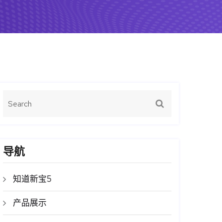
导航
知道新宝5
产品展示