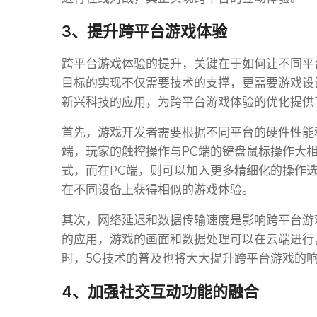
3、提升跨平台游戏体验
跨平台游戏体验的提升，关键在于如何让不同平
目标的实现不仅需要技术的支撑，更需要游戏设
新兴科技的应用，为跨平台游戏体验的优化提供
首先，游戏开发者需要根据不同平台的硬件性能
端，玩家的触控操作与PC端的键盘鼠标操作大
式，而在PC端，则可以加入更多精细化的操作
在不同设备上获得相似的游戏体验。
其次，网络延迟和数据传输速度是影响跨平台游
的应用，游戏的画面和数据处理可以在云端进行
时，5G技术的普及也将大大提升跨平台游戏的
4、加强社交互动功能的融合