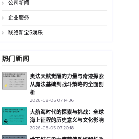
公司新闻
企业服务
联络新宝5娱乐
热门新闻
奥法天赋觉醒的力量与奇迹探索
从魔法基础到战斗策略的全面剖
析
2026-08-06 07:14:36
大航海时代的探索与挑战：全球
海上征程的历史意义与文化影响
2026-08-05 07:20:18