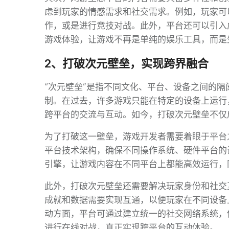
虑到玩家的情感需求和社交需求。例如，玩家可
作，或是进行竞技对战。此外，平台还可以引入
游戏体验，让游戏不再是单纯的娱乐工具，而是
2、打破次元壁垒，实现跨界融合
“次元壁垒”是指不同文化、平台、设备之间的
制。在过去，许多游戏只能在特定的设备上运行
跨平台的交流与互动。如今，打破次元壁垒不仅
为了打破这一壁垒，游戏开发者需要着眼于平台
平台技术架构，确保不同操作系统、硬件平台的
引擎，让游戏内容在不同平台上都能高效运行，
此外，打破次元壁垒还需要解决玩家身份和社交
成就和数据需要实现互通，以便玩家在不同设备
动方面，平台可通过建立统一的社交网络系统，
进行在线对战，真正实现跨平台的互动体验。