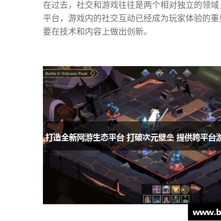
在过去，社交和游戏往往是两个相对独立的领域
平台，游戏内的社交互动已经成为玩家体验的重
要在技术和内容上做出创新。