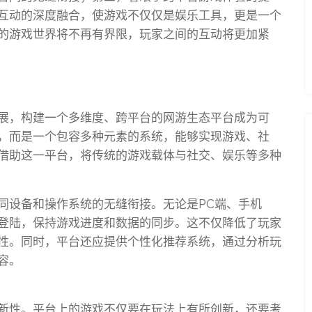
互动的深度融合，使游戏不仅仅是娱乐工具，更是一个
的游戏世界将不再有界限，玩家之间的互动将更加紧
展，构建一个多维度、跨平台的网游生态平台成为可
，而是一个包容多种元素的系统，能够实现游戏、社
借助这一平台，将传统的游戏载体与社交、娱乐等多种
同设备和操作系统的无缝衔接。无论是PC端、手机
登陆，保持游戏进度和数据的同步。这不仅降低了玩家
性。同时，平台还应提供个性化推荐系统，通过分析玩
容。
新性。平台上的游戏不仅要在玩法上有所创新，还要考