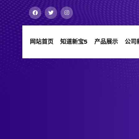
网站首页
知道新宝5
产品展示
公司