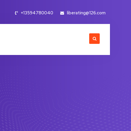
+13594780040
liberating@126.com